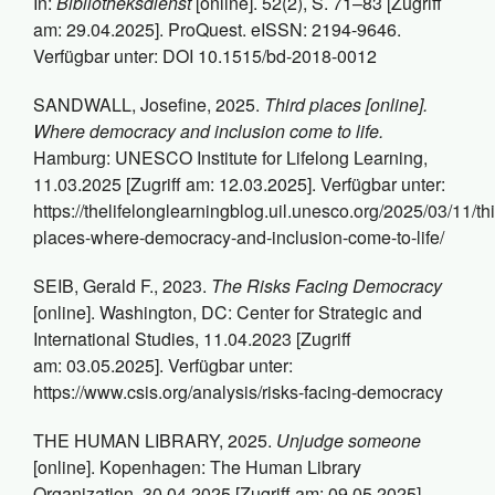
In:
Bibliotheksdienst
[online]. 52(2), S. 71–83 [Zugriff
am: 29.04.2025]. ProQuest. eISSN: 2194-9646.
Verfügbar unter: DOI 10.1515/bd-2018-0012
SANDWALL, Josefine, 2025.
Third places [online].
Where democracy and inclusion come to life.
Hamburg: UNESCO Institute for Lifelong Learning,
11.03.2025 [Zugriff am: 12.03.2025]. Verfügbar unter:
https://thelifelonglearningblog.uil.unesco.org/2025/03/11/thi
places-where-democracy-and-inclusion-come-to-life/
SEIB, Gerald F., 2023.
The Risks Facing Democracy
[online]. Washington, DC: Center for Strategic and
International Studies, 11.04.2023 [Zugriff
am: 03.05.2025]. Verfügbar unter:
https://www.csis.org/analysis/risks-facing-democracy
THE HUMAN LIBRARY, 2025.
Unjudge someone
[online]. Kopenhagen: The Human Library
Organization, 30.04.2025 [Zugriff am: 09.05.2025].