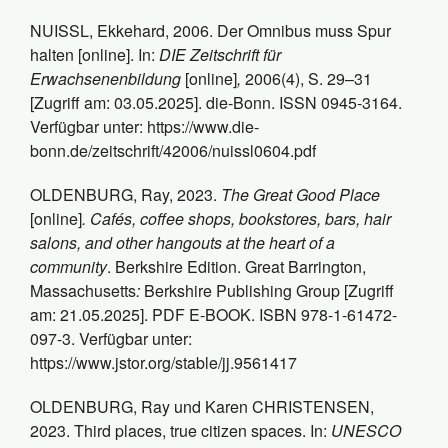
NUISSL, Ekkehard, 2006. Der Omnibus muss Spur
halten [online]. In:
DIE Zeitschrift für
Erwachsenenbildung
[online]
,
2006(4), S. 29–31
[Zugriff am: 03.05.2025]. die-Bonn. ISSN 0945-3164.
Verfügbar unter: https://www.die-
bonn.de/zeitschrift/42006/nuissl0604.pdf
OLDENBURG, Ray, 2023.
The Great Good Place
[online]
. Cafés, coffee shops, bookstores, bars, hair
salons, and other hangouts at the heart of a
community
. Berkshire Edition. Great Barrington,
Massachusetts
:
Berkshire Publishing Group [Zugriff
am: 21.05.2025]. PDF E-BOOK. ISBN 978-1-61472-
097-3. Verfügbar unter:
https://www.jstor.org/stable/jj.9561417
OLDENBURG, Ray und Karen CHRISTENSEN,
2023. Third places, true citizen spaces. In:
UNESCO